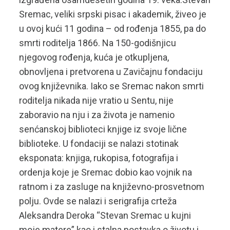
Sremac, veliki srpski pisac i akademik, živeo je
u ovoj kući 11 godina – od rođenja 1855, pa do
smrti roditelja 1866. Na 150-godišnjicu
njegovog rođenja, kuća je otkupljena,
obnovljena i pretvorena u Zavičajnu fondaciju
ovog književnika. Iako se Sremac nakon smrti
roditelja nikada nije vratio u Sentu, nije
zaboravio na nju i za života je namenio
senćanskoj biblioteci knjige iz svoje lične
biblioteke. U fondaciji se nalazi stotinak
eksponata: knjiga, rukopisa, fotografija i
ordenja koje je Sremac dobio kao vojnik na
ratnom i za zasluge na književno-prosvetnom
polju. Ovde se nalazi i serigrafija crteža
Aleksandra Deroka “Stevan Sremac u kujni
moje matere” kao i stalna postavka o životu i