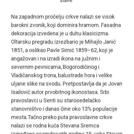
slave”
Na zapadnom pročelju crkve nalazi se visok
barokni zvonik, koji dominira hramom. Fasadna
dekoracija izvedena je u duhu klasicizma.
Oltarsku pregradu izrezbario je Mihajlo Janić
1851, a oslikao Pavle Simić 1859–62, koji je
angažovan i na izradi ikona na južnim i
severnim pevnicama, Bogorodičinog i
Vladičanskog trona, balustrade hora i velike
uljane slike na svodu. Pretpostavlja da je Jovan
Isailović autor prvobitnog ikonostasa. Srbi
pravoslavci u Senti su starosedelačko
stanovništvo i danas čine oko 13% populacije
mesta.Tačno preko puta pravoslavne crkve
nalazi se rodna kuća Stevana Sremca
izgrađena osamdesetih godina 19. veka.Stevan