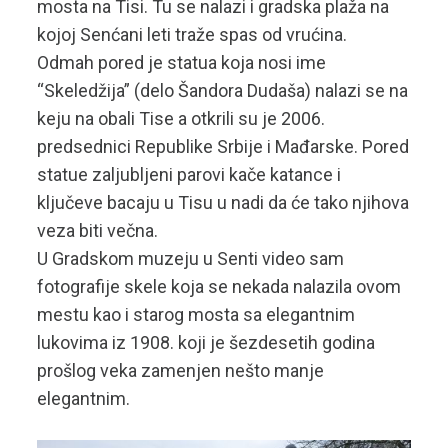
mosta na Tisi. Tu se nalazi i gradska plaža na
kojoj Senćani leti traže spas od vrućina.
Odmah pored je statua koja nosi ime
“Skeledžija” (delo Šandora Dudaša) nalazi se na
keju na obali Tise a otkrili su je 2006.
predsednici Republike Srbije i Mađarske. Pored
statue zaljubljeni parovi kače katance i
ključeve bacaju u Tisu u nadi da će tako njihova
veza biti večna.
U Gradskom muzeju u Senti video sam
fotografije skele koja se nekada nalazila ovom
mestu kao i starog mosta sa elegantnim
lukovima iz 1908. koji je šezdesetih godina
prošlog veka zamenjen nešto manje
elegantnim.