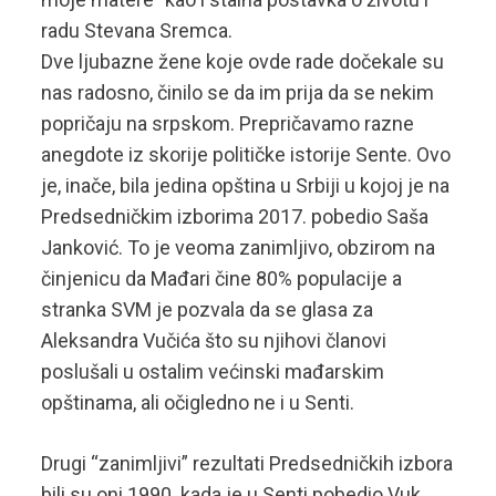
radu Stevana Sremca.
Dve ljubazne žene koje ovde rade dočekale su
nas radosno, činilo se da im prija da se nekim
popričaju na srpskom. Prepričavamo razne
anegdote iz skorije političke istorije Sente. Ovo
je, inače, bila jedina opština u Srbiji u kojoj je na
Predsedničkim izborima 2017. pobedio Saša
Janković. To je veoma zanimljivo, obzirom na
činjenicu da Mađari čine 80% populacije a
stranka SVM je pozvala da se glasa za
Aleksandra Vučića što su njihovi članovi
poslušali u ostalim većinski mađarskim
opštinama, ali očigledno ne i u Senti.
Drugi “zanimljivi” rezultati Predsedničkih izbora
bili su oni 1990. kada je u Senti pobedio Vuk