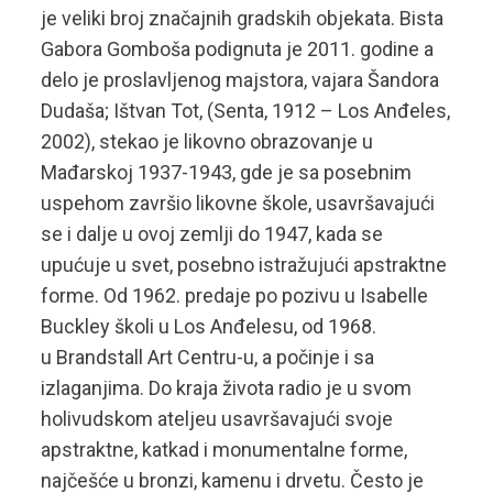
je veliki broj značajnih gradskih objekata. Bista
Gabora Gomboša podignuta je 2011. godine a
delo je proslavljenog majstora, vajara Šandora
Dudaša; Ištvan Tot, (Senta, 1912 – Los Anđeles,
2002), stekao je likovno obrazovanje u
Mađarskoj 1937-1943, gde je sa posebnim
uspehom završio likovne škole, usavršavajući
se i dalje u ovoj zemlji do 1947, kada se
upućuje u svet, posebno istražujući apstraktne
forme. Od 1962. predaje po pozivu u Isabelle
Buckley školi u Los Anđelesu, od 1968.
u Brandstall Art Centru-u, a počinje i sa
izlaganjima. Do kraja života radio je u svom
holivudskom ateljeu usavršavajući svoje
apstraktne, katkad i monumentalne forme,
najčešće u bronzi, kamenu i drvetu. Često je