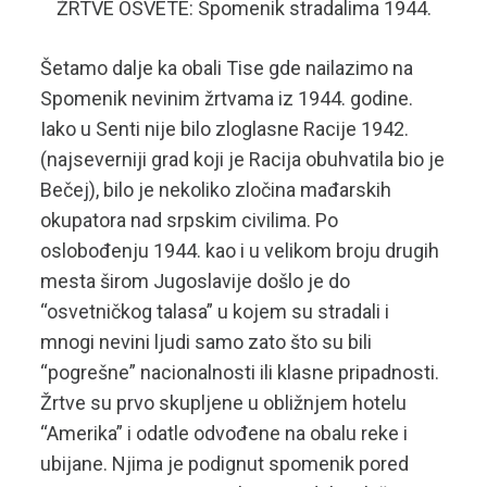
ŽRTVE OSVETE: Spomenik stradalima 1944.
Šetamo dalje ka obali Tise gde nailazimo na
Spomenik nevinim žrtvama iz 1944. godine.
Iako u Senti nije bilo zloglasne Racije 1942.
(najseverniji grad koji je Racija obuhvatila bio je
Bečej), bilo je nekoliko zločina mađarskih
okupatora nad srpskim civilima. Po
oslobođenju 1944. kao i u velikom broju drugih
mesta širom Jugoslavije došlo je do
“osvetničkog talasa” u kojem su stradali i
mnogi nevini ljudi samo zato što su bili
“pogrešne” nacionalnosti ili klasne pripadnosti.
Žrtve su prvo skupljene u obližnjem hotelu
“Amerika” i odatle odvođene na obalu reke i
ubijane. Njima je podignut spomenik pored