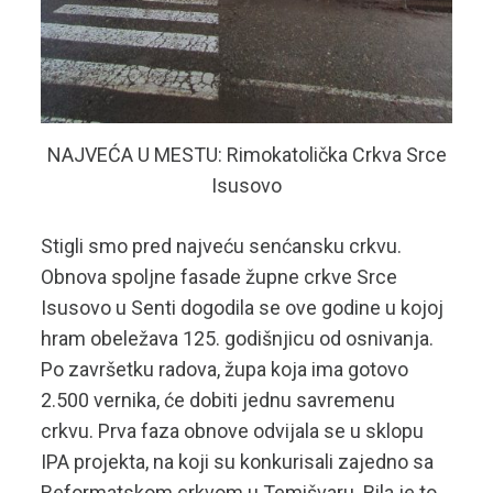
NAJVEĆA U MESTU: Rimokatolička Crkva Srce
Isusovo
Stigli smo pred najveću senćansku crkvu.
Obnova spoljne fasade župne crkve Srce
Isusovo u Senti dogodila se ove godine u kojoj
hram obeležava 125. godišnjicu od osnivanja.
Po završetku radova, župa koja ima gotovo
2.500 vernika, će dobiti jednu savremenu
crkvu. Prva faza obnove odvijala se u sklopu
IPA projekta, na koji su konkurisali zajedno sa
Reformatskom crkvom u Temišvaru. Bila je to