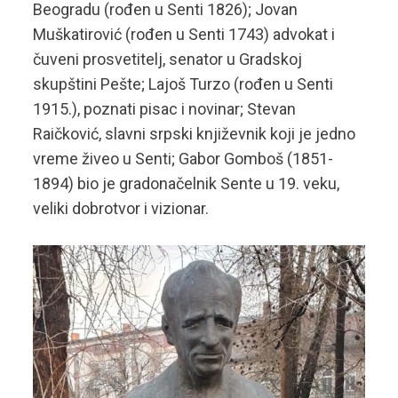
Beogradu (rođen u Senti 1826); Jovan
Muškatirović (rođen u Senti 1743) advokat i
čuveni prosvetitelj, senator u Gradskoj
skupštini Pešte; Lajoš Turzo (rođen u Senti
1915.), poznati pisac i novinar; Stevan
Raičković, slavni srpski književnik koji je jedno
vreme živeo u Senti; Gabor Gomboš (1851-
1894) bio je gradonačelnik Sente u 19. veku,
veliki dobrotvor i vizionar.